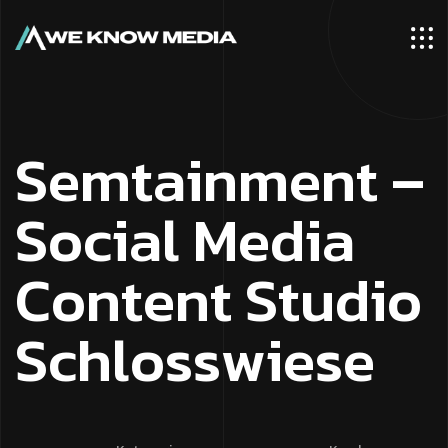
S
e
m
t
a
i
n
m
e
n
t
–
S
o
c
i
a
l
M
e
d
i
a
C
o
n
t
e
n
t
S
t
u
d
i
o
S
c
h
l
o
s
s
w
i
e
s
e